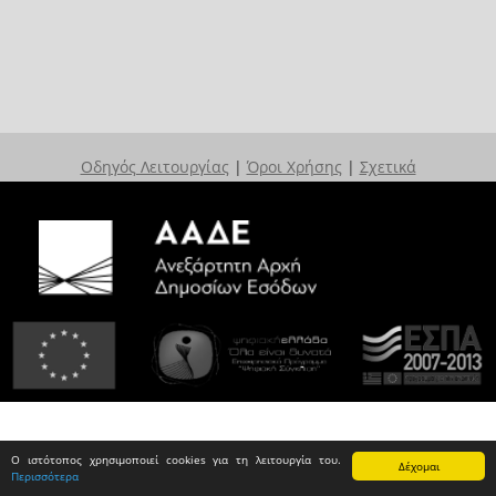
Οδηγός Λειτουργίας
|
Όροι Χρήσης
|
Σχετικά
Ο ιστότοπος χρησιμοποιεί cookies για τη λειτουργία του.
Δέχομαι
Περισσότερα