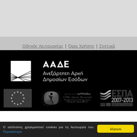
Οδηγός Λειτουργίας
|
Όροι Χρήσης
|
Σχετικά
Ο ιστότοπος χρησιμοποιεί cookies για τη λειτουργία του.
Δέχομαι
Περισσότερα