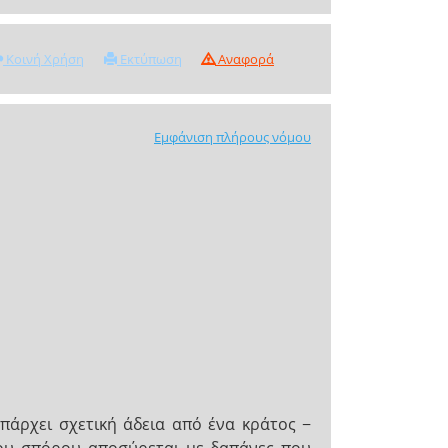
Κοινή Χρήση
Εκτύπωση
Αναφορά
Εμφάνιση πλήρους νόμου
πάρχει σχετική άδεια από ένα κράτος −