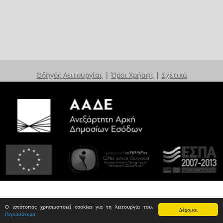
Οδηγός Λειτουργίας
|
Όροι Χρήσης
|
Σχετικά
Ο ιστότοπος χρησιμοποιεί cookies για τη λειτουργία του.
Δέχομαι
Περισσότερα