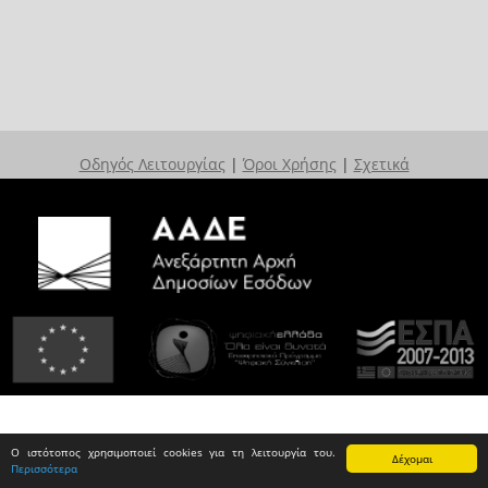
Οδηγός Λειτουργίας
|
Όροι Χρήσης
|
Σχετικά
Ο ιστότοπος χρησιμοποιεί cookies για τη λειτουργία του.
Δέχομαι
Περισσότερα