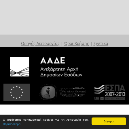
Οδηγός Λειτουργίας
|
Όροι Χρήσης
|
Σχετικά
Ο ιστότοπος χρησιμοποιεί cookies για τη λειτουργία του.
Δέχομαι
Περισσότερα