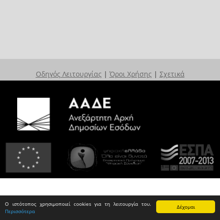
Οδηγός Λειτουργίας
|
Όροι Χρήσης
|
Σχετικά
Ο ιστότοπος χρησιμοποιεί cookies για τη λειτουργία του.
Δέχομαι
Περισσότερα