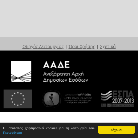
Οδηγός Λειτουργίας
|
Όροι Χρήσης
|
Σχετικά
Ο ιστότοπος χρησιμοποιεί cookies για τη λειτουργία του.
Δέχομαι
Περισσότερα