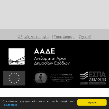
Οδηγός Λειτουργίας
|
Όροι Χρήσης
|
Σχετικά
Ο ιστότοπος χρησιμοποιεί cookies για τη λειτουργία του.
Δέχομαι
Περισσότερα