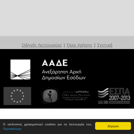
Οδηγός Λειτουργίας
|
Όροι Χρήσης
|
Σχετικά
Ο ιστότοπος χρησιμοποιεί cookies για τη λειτουργία του.
Δέχομαι
Περισσότερα