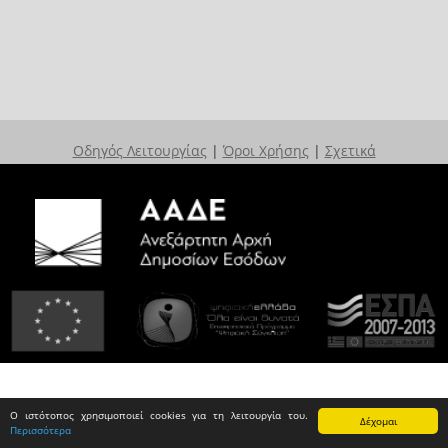
Οδηγός Λειτουργίας
|
Όροι Χρήσης
|
Σχετικά
Ο ιστότοπος χρησιμοποιεί cookies για τη λειτουργία του.
Δέχομαι
Περισσότερα