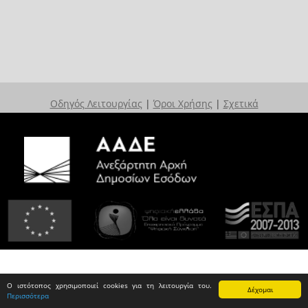
Οδηγός Λειτουργίας
|
Όροι Χρήσης
|
Σχετικά
Ο ιστότοπος χρησιμοποιεί cookies για τη λειτουργία του.
Δέχομαι
Περισσότερα