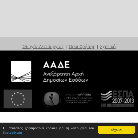
Οδηγός Λειτουργίας
|
Όροι Χρήσης
|
Σχετικά
Ο ιστότοπος χρησιμοποιεί cookies για τη λειτουργία του.
Δέχομαι
Περισσότερα