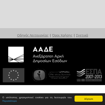
Οδηγός Λειτουργίας
|
Όροι Χρήσης
|
Σχετικά
Ο ιστότοπος χρησιμοποιεί cookies για τη λειτουργία του.
Δέχομαι
Περισσότερα