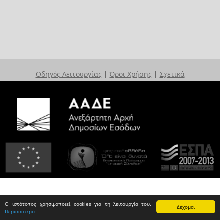
Οδηγός Λειτουργίας
|
Όροι Χρήσης
|
Σχετικά
Ο ιστότοπος χρησιμοποιεί cookies για τη λειτουργία του.
Δέχομαι
Περισσότερα