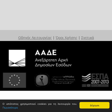
Οδηγός Λειτουργίας
|
Όροι Χρήσης
|
Σχετικά
Ο ιστότοπος χρησιμοποιεί cookies για τη λειτουργία του.
Δέχομαι
Περισσότερα