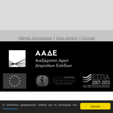
Οδηγός Λειτουργίας
|
Όροι Χρήσης
|
Σχετικά
Ο ιστότοπος χρησιμοποιεί cookies για τη λειτουργία του.
Δέχομαι
Περισσότερα