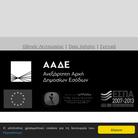
Οδηγός Λειτουργίας
|
Όροι Χρήσης
|
Σχετικά
Ο ιστότοπος χρησιμοποιεί cookies για τη λειτουργία του.
Δέχομαι
Περισσότερα