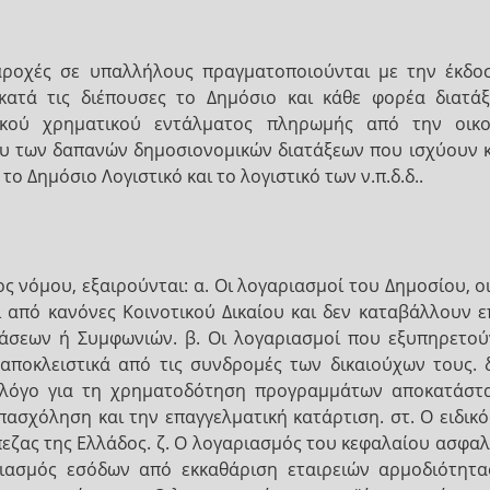
ροχές σε υπαλλήλους πραγματοποιούνται με την έκδο
κατά τις διέπουσες το Δημόσιο και κάθε φορέα διατά
ικού χρηματικού εντάλματος πληρωμής από την οικο
υ των δαπανών δημοσιονομικών διατάξεων που ισχύουν κ
 Δημόσιο Λογιστικό και το λογιστικό των ν.π.δ.δ..
ος νόμου, εξαιρούνται: α. Οι λογαριασμοί του Δημοσίου,
από κανόνες Κοινοτικού Δικαίου και δεν καταβάλλουν ε
άσεων ή Συμφωνιών. β. Οι λογαριασμοί που εξυπηρετούν
 αποκλειστικά από τις συνδρομές των δικαιούχων τους. 
ο λόγο για τη χρηματοδότηση προγραμμάτων αποκατάστ
πασχόληση και την επαγγελματική κατάρτιση. στ. Ο ειδικ
εζας της Ελλάδος. ζ. Ο λογαριασμός του κεφαλαίου ασφα
ιασμός εσόδων από εκκαθάριση εταιρειών αρμοδιότητας 