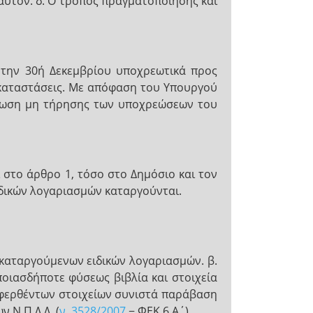
υτόν. δ. Ο τρόπος πραγματοποίησης και
ι την 30ή Δεκεμβρίου υποχρεωτικά προς
ς καταστάσεις. Με απόφαση του Υπουργού
ίπτωση μη τήρησης των υποχρεώσεων του
 στο άρθρο 1, τόσο στο Δημόσιο και τον
ειδικών λογαριασμών καταργούνται.
 καταργούμενων ειδικών λογαριασμών. β.
οιασδήποτε φύσεως βιβλία και στοιχεία
αφερθέντων στοιχείων συνιστά παράβαση
 Ν.Π.Δ.Δ. (
ν. 3528/2007
− ΦΕΚ 6 Α΄).