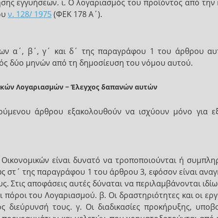
ησης εγγυήσεων. ι. Ο λογαριασμός του προϊόντος από τη
ου
ν. 128/ 1975
(ΦΕΚ 178 Α΄).
εων α΄, β΄, γ΄ και δ΄ της παραγράφου 1 του άρθρου α
τός δύο μηνών από τη δημοσίευση του νόμου αυτού.
ικών Λογαριασμών − Έλεγχος δαπανών αυτών
γούμενου άρθρου εξακολουθούν να ισχύουν μόνο για ε
Οικονομικών είναι δυνατό να τροποποιούνται ή συμπληρ
ς στ΄ της παραγράφου 1 του άρθρου 3, εφόσον είναι αναγ
υς. Στις αποφάσεις αυτές δύναται να περιλαμβάνονται ιδίω
οι πόροι του Λογαριασμού. β. Οι δραστηριότητες και οι ερ
δος διεύρυνσή τους. γ. Οι διαδικασίες προκήρυξης, υποβ