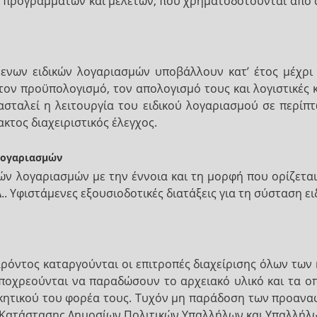
 προγραμμάτων και μελετών, που χρηματοδοτούνται από α
ύμενων ειδικών λογαριασμών υποβάλλουν κατ’ έτος μέχρ
 τον προϋπολογισμό, τον απολογισμό τους και λογιστικέ
νασταλεί η λειτουργία του ειδικού λογαριασμού σε περ
κτος διαχειριστικός έλεγχος.
λογαριασμών
ών λογαριασμών με την έννοια και τη μορφή που ορίζεται
.. Υφιστάμενες εξουσιοδοτικές διατάξεις για τη σύσταση 
αρόντος καταργούνται οι επιτροπές διαχείρισης όλων των
ποχρεούνται να παραδώσουν το αρχειακό υλικό και τα οπ
οικητικού του φορέα τους. Τυχόν μη παράδοση των προαν
 Κατάστασης Δημοσίων Πολιτικών Υπαλλήλων και Υπαλλήλων