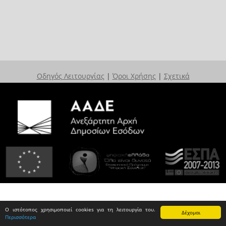
Οδηγός Λειτουργίας
|
Όροι Χρήσης
|
Σχετικά
Ο ιστότοπος χρησιμοποιεί cookies για τη λειτουργία του.
Δέχομαι
Περισσότερα