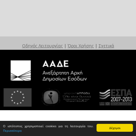
Οδηγός Λειτουργίας
|
Όροι Χρήσης
|
Σχετικά
Ο ιστότοπος χρησιμοποιεί cookies για τη λειτουργία του.
Δέχομαι
Περισσότερα