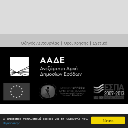
Οδηγός Λειτουργίας
|
Όροι Χρήσης
|
Σχετικά
Ο ιστότοπος χρησιμοποιεί cookies για τη λειτουργία του.
Δέχομαι
Περισσότερα