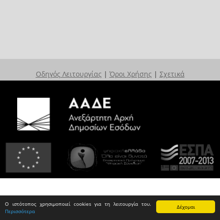
Οδηγός Λειτουργίας
|
Όροι Χρήσης
|
Σχετικά
Ο ιστότοπος χρησιμοποιεί cookies για τη λειτουργία του.
Δέχομαι
Περισσότερα