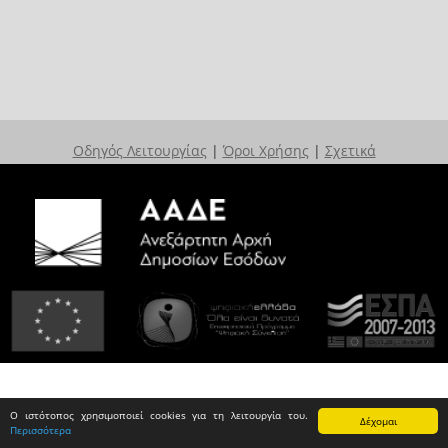
Οδηγός Λειτουργίας
|
Όροι Χρήσης
|
Σχετικά
Ο ιστότοπος χρησιμοποιεί cookies για τη λειτουργία του.
Δέχομαι
Περισσότερα