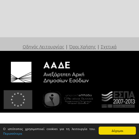
Οδηγός Λειτουργίας
|
Όροι Χρήσης
|
Σχετικά
Ο ιστότοπος χρησιμοποιεί cookies για τη λειτουργία του.
Δέχομαι
Περισσότερα