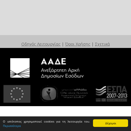
Οδηγός Λειτουργίας
|
Όροι Χρήσης
|
Σχετικά
Ο ιστότοπος χρησιμοποιεί cookies για τη λειτουργία του.
Δέχομαι
Περισσότερα