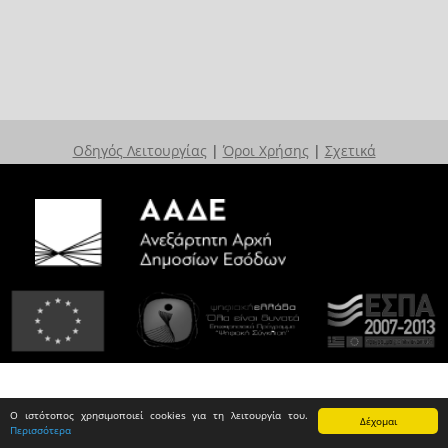
Οδηγός Λειτουργίας
|
Όροι Χρήσης
|
Σχετικά
Ο ιστότοπος χρησιμοποιεί cookies για τη λειτουργία του.
Δέχομαι
Περισσότερα