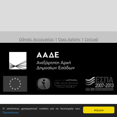
Οδηγός Λειτουργίας
|
Όροι Χρήσης
|
Σχετικά
Ο ιστότοπος χρησιμοποιεί cookies για τη λειτουργία του.
Δέχομαι
Περισσότερα