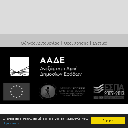
Οδηγός Λειτουργίας
|
Όροι Χρήσης
|
Σχετικά
Ο ιστότοπος χρησιμοποιεί cookies για τη λειτουργία του.
Δέχομαι
Περισσότερα