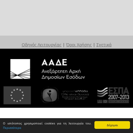
Οδηγός Λειτουργίας
|
Όροι Χρήσης
|
Σχετικά
Ο ιστότοπος χρησιμοποιεί cookies για τη λειτουργία του.
Δέχομαι
Περισσότερα