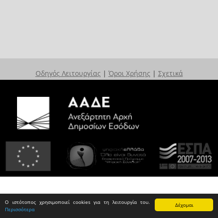
Οδηγός Λειτουργίας
|
Όροι Χρήσης
|
Σχετικά
Ο ιστότοπος χρησιμοποιεί cookies για τη λειτουργία του.
Δέχομαι
Περισσότερα