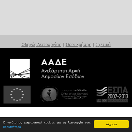
Οδηγός Λειτουργίας
|
Όροι Χρήσης
|
Σχετικά
Ο ιστότοπος χρησιμοποιεί cookies για τη λειτουργία του.
Δέχομαι
Περισσότερα