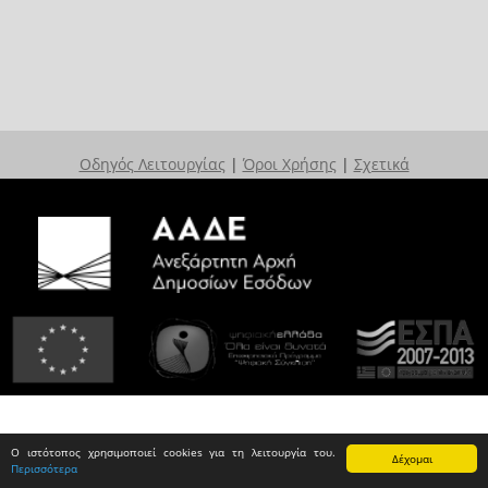
Οδηγός Λειτουργίας
|
Όροι Χρήσης
|
Σχετικά
Ο ιστότοπος χρησιμοποιεί cookies για τη λειτουργία του.
Δέχομαι
Περισσότερα