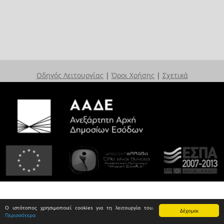
Οδηγός Λειτουργίας
|
Όροι Χρήσης
|
Σχετικά
Ο ιστότοπος χρησιμοποιεί cookies για τη λειτουργία του.
Δέχομαι
Περισσότερα