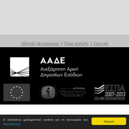
Οδηγός Λειτουργίας
|
Όροι Χρήσης
|
Σχετικά
Ο ιστότοπος χρησιμοποιεί cookies για τη λειτουργία του.
Δέχομαι
Περισσότερα