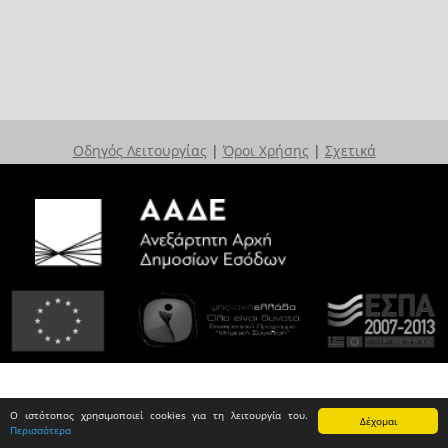
Οδηγός Λειτουργίας
|
Όροι Χρήσης
|
Σχετικά
Ο ιστότοπος χρησιμοποιεί cookies για τη λειτουργία του.
Δέχομαι
Περισσότερα