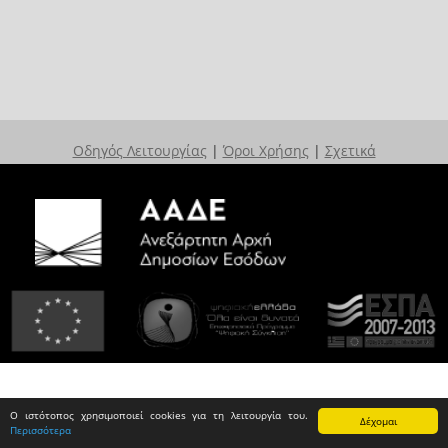
Οδηγός Λειτουργίας
|
Όροι Χρήσης
|
Σχετικά
Ο ιστότοπος χρησιμοποιεί cookies για τη λειτουργία του.
Δέχομαι
Περισσότερα