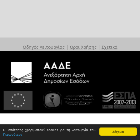
Οδηγός Λειτουργίας
|
Όροι Χρήσης
|
Σχετικά
Ο ιστότοπος χρησιμοποιεί cookies για τη λειτουργία του.
Δέχομαι
Περισσότερα