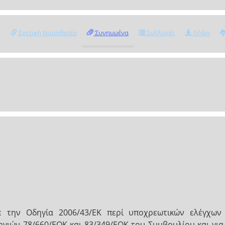
ς
Σχετική Νομοθεσία
Συνημμένα
Συλλογές
Λήψη
ε την Οδηγία 2006/43/ΕΚ περί υποχρεωτικών ελέγχων
γιών 78/660/ΕΟΚ και 83/349/ΕΟΚ του Συμβουλίου και για