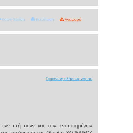
Κοινή Χρήση
Εκτύπωση
Αναφορά
Εμφάνιση πλήρους νόμου
 των ετή σιων και των ενοποιημένων
 την κατάργηση της Οδηγίας 84/253/ΕΟΚ