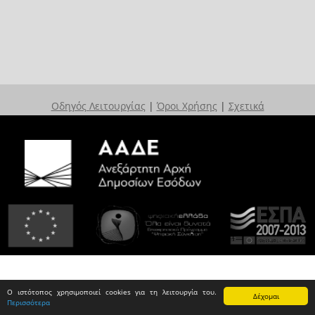
Οδηγός Λειτουργίας
|
Όροι Χρήσης
|
Σχετικά
Ο ιστότοπος χρησιμοποιεί cookies για τη λειτουργία του.
Δέχομαι
Περισσότερα