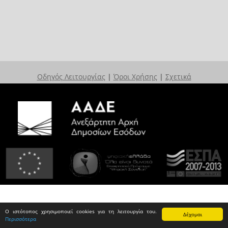
Οδηγός Λειτουργίας
|
Όροι Χρήσης
|
Σχετικά
Ο ιστότοπος χρησιμοποιεί cookies για τη λειτουργία του.
Δέχομαι
Περισσότερα