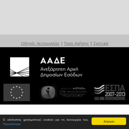
Οδηγός Λειτουργίας
|
Όροι Χρήσης
|
Σχετικά
Ο ιστότοπος χρησιμοποιεί cookies για τη λειτουργία του.
Δέχομαι
Περισσότερα