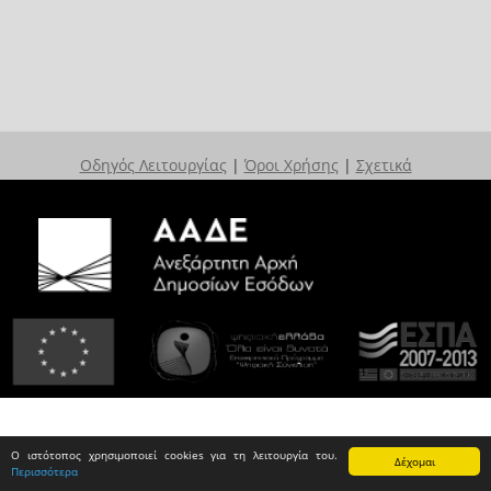
Οδηγός Λειτουργίας
|
Όροι Χρήσης
|
Σχετικά
Ο ιστότοπος χρησιμοποιεί cookies για τη λειτουργία του.
Δέχομαι
Περισσότερα