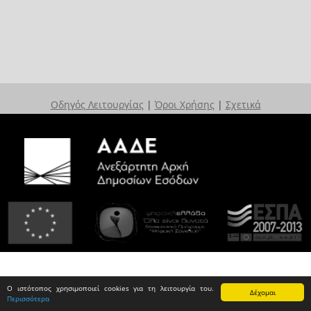
Οδηγός Λειτουργίας
|
Όροι Χρήσης
|
Σχετικά
Ο ιστότοπος χρησιμοποιεί cookies για τη λειτουργία του.
Δέχομαι
Περισσότερα