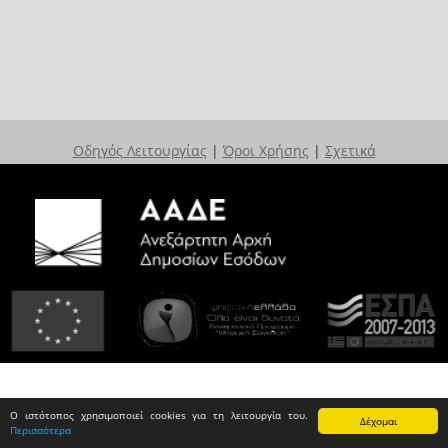
Οδηγός Λειτουργίας
|
Όροι Χρήσης
|
Σχετικά
Ο ιστότοπος χρησιμοποιεί cookies για τη λειτουργία του.
Δέχομαι
Περισσότερα