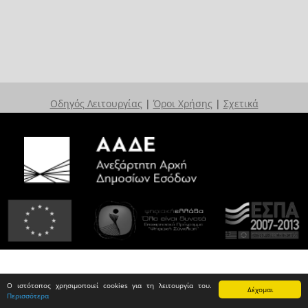
Οδηγός Λειτουργίας
|
Όροι Χρήσης
|
Σχετικά
Ο ιστότοπος χρησιμοποιεί cookies για τη λειτουργία του.
Δέχομαι
Περισσότερα