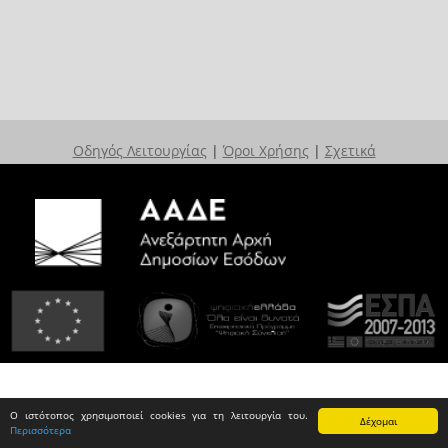
Οδηγός Λειτουργίας
|
Όροι Χρήσης
|
Σχετικά
Ο ιστότοπος χρησιμοποιεί cookies για τη λειτουργία του.
Δέχομαι
Περισσότερα