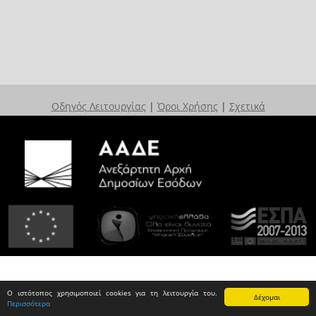
Οδηγός Λειτουργίας
|
Όροι Χρήσης
|
Σχετικά
Ο ιστότοπος χρησιμοποιεί cookies για τη λειτουργία του.
Δέχομαι
Περισσότερα