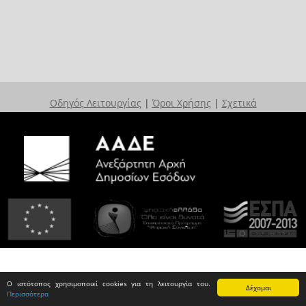
Οδηγός Λειτουργίας
|
Όροι Χρήσης
|
Σχετικά
Ο ιστότοπος χρησιμοποιεί cookies για τη λειτουργία του.
Δέχομαι
Περισσότερα