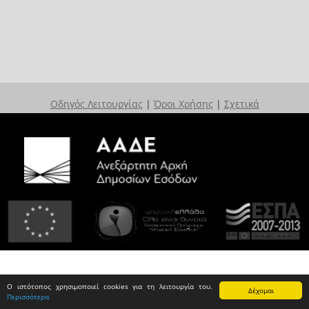
Οδηγός Λειτουργίας
|
Όροι Χρήσης
|
Σχετικά
Ο ιστότοπος χρησιμοποιεί cookies για τη λειτουργία του.
Δέχομαι
Περισσότερα